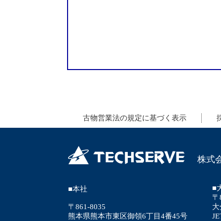
古物営業法の規定に基づく表示
株式
■
■本社
〒8
〒861-8035
大
熊本県熊本市東区御領6丁目4番45号
J