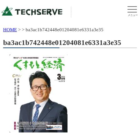
メニュー
HOME
>
>
ba3ac1b742448e01204081e6331a3e35
ba3ac1b742448e01204081e6331a3e35